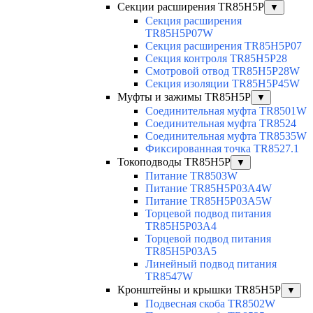
Секции расширения TR85H5P
▼
Секция расширения
TR85H5P07W
Секция расширения TR85H5P07
Секция контроля TR85H5P28
Смотровой отвод TR85H5P28W
Секция изоляции TR85H5P45W
Муфты и зажимы TR85H5P
▼
Соединительная муфта TR8501W
Соединительная муфта TR8524
Соединительная муфта TR8535W
Фиксированная точка TR8527.1
Токоподводы TR85H5P
▼
Питание TR8503W
Питание TR85H5P03A4W
Питание TR85H5P03A5W
Торцевой подвод питания
TR85H5P03A4
Торцевой подвод питания
TR85H5P03A5
Линейный подвод питания
TR8547W
Кронштейны и крышки TR85H5P
▼
Подвесная скоба TR8502W