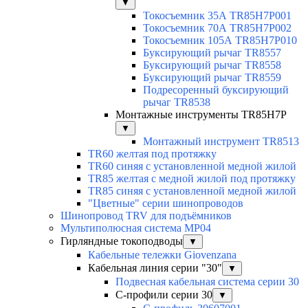
▼
Токосъемник 35А TR85H7P001
Токосъемник 70А TR85H7P002
Токосъемник 105А TR85H7P010
Буксирующий рычаг TR8557
Буксирующий рычаг TR8558
Буксирующий рычаг TR8559
Подресоренный буксирующий
рычаг TR8538
Монтажные инструменты TR85H7P
▼
Монтажный инструмент TR8513
TR60 желтая под протяжку
TR60 синяя с установленной медной жилой
TR85 желтая с медной жилой под протяжку
TR85 синяя с установленной медной жилой
"Цветные" серии шинопроводов
Шинопровод TRV для подъёмников
Мультиполюсная система MP04
Гирляндные токоподводы
▼
Кабельные тележки Giovenzana
Кабельная линия серии "30"
▼
Подвесная кабельная система серии 30
С-профили серии 30
▼