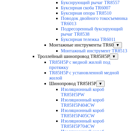
Буксирующий рычаг TR8557
Буксирная скоба TR6007
Буксирная опора TR8510
Поводок двойного токосъемника
TR6013
Подресоренный буксирующий
рычаг TR8538
Буксирная тележка TR6011
Монтажные инструменты TR60
▼
Монтажный инструмент TR8513
Троллейный шинопровод TR85H5P
▼
TR85H5P с медной жилой под
протяжку
TR85H5P с установленной медной
жилой
Шинопровод TR85H5P
▼
Изоляционный короб
TR85H5PW
Изоляционный короб
TR85H5P404CW
Изоляционный короб
TR85H5P405CW
Изоляционный короб
TR85H5P704CW