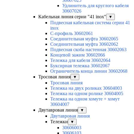
30607025
Удлинитель для круглого кабеля
30607026
Кабельная линия серии "41 inox"
▼
Подвесная кабельная система серии 41
inox
C-профиль 30602061
Соединительная муфта 30602065
Соединительная муфта 30602062
Подвесная скоба настенная 30602063
Концевой зажим 30602066
Тележка для кабеля 30602064
Буксирная тележка 30602067
Ограничитель конца линии 30602068
Тросовая линия
▼
Тросовая линия
Тележка на двух роликах 30604003
Тележка на одном ролике 30604005
Тележка на одном хомуте + хомут
30604007
Двутавровая линия
▼
Двутавровая линия
Тележки
▼
30606003
30606103