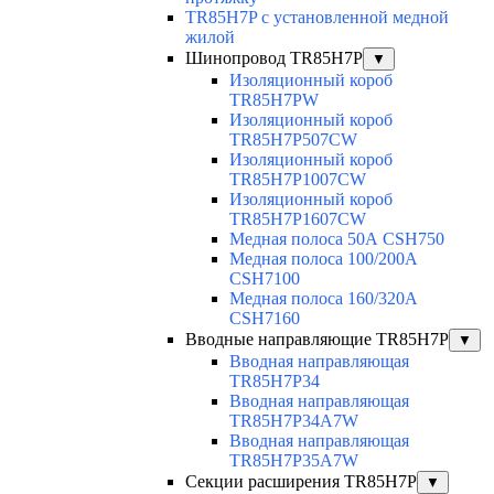
TR85H7P с установленной медной
жилой
Шинопровод TR85H7P
▼
Изоляционный короб
TR85H7PW
Изоляционный короб
TR85H7P507CW
Изоляционный короб
TR85H7P1007CW
Изоляционный короб
TR85H7P1607CW
Медная полоса 50А CSH750
Медная полоса 100/200A
CSH7100
Медная полоса 160/320A
CSH7160
Вводные направляющие TR85H7P
▼
Вводная направляющая
TR85H7P34
Вводная направляющая
TR85H7P34A7W
Вводная направляющая
TR85H7P35A7W
Секции расширения TR85H7P
▼