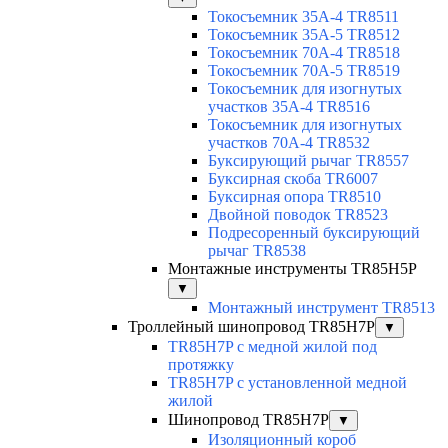
Токосъемник 35А-4 TR8511
Токосъемник 35А-5 TR8512
Токосъемник 70А-4 TR8518
Токосъемник 70А-5 TR8519
Токосъемник для изогнутых
участков 35А-4 TR8516
Токосъемник для изогнутых
участков 70А-4 TR8532
Буксирующий рычаг TR8557
Буксирная скоба TR6007
Буксирная опора TR8510
Двойной поводок TR8523
Подресоренный буксирующий
рычаг TR8538
Монтажные инструменты TR85H5P
▼
Монтажный инструмент TR8513
Троллейный шинопровод TR85H7P
▼
TR85H7P с медной жилой под
протяжку
TR85H7P с установленной медной
жилой
Шинопровод TR85H7P
▼
Изоляционный короб