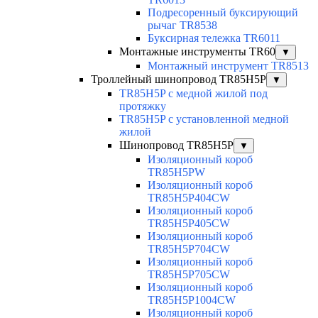
Подресоренный буксирующий
рычаг TR8538
Буксирная тележка TR6011
Монтажные инструменты TR60
▼
Монтажный инструмент TR8513
Троллейный шинопровод TR85H5P
▼
TR85H5P с медной жилой под
протяжку
TR85H5P с установленной медной
жилой
Шинопровод TR85H5P
▼
Изоляционный короб
TR85H5PW
Изоляционный короб
TR85H5P404CW
Изоляционный короб
TR85H5P405CW
Изоляционный короб
TR85H5P704CW
Изоляционный короб
TR85H5P705CW
Изоляционный короб
TR85H5P1004CW
Изоляционный короб