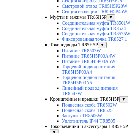
Секция контроля TR85H5P28
Смотровой отвод TR85H5P28W
Секция изоляции TR85H5P45W
Муфты и зажимы TR85H5P
▼
Соединительная муфта TR8501W
Соединительная муфта TR8524
Соединительная муфта TR8535W
Фиксированная точка TR8527.1
Токоподводы TR85H5P
▼
Питание TR8503W
Питание TR85H5P03A4W
Питание TR85H5P03A5W
Торцевой подвод питания
TR85H5P03A4
Торцевой подвод питания
TR85H5P03A5
Линейный подвод питания
TR8547W
Кронштейны и крышки TR85H5P
▼
Подвесная скоба TR8502W
Подвесная скоба TR8525
Заглушка TR8506W
Уплотнитель IP44 TR8505
Токосъемники и аксессуары TR85H5P
▼