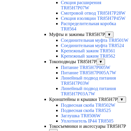
Секция расширения
TR85H7P07W
Смотровой отвод TR85H7P28W
Секция изоляции TR85H7P45W
Распределительная коробка
TR8564
Муфты и зажимы TR85H7P
▼
Соединительная муфта TR8501W
Соединительная муфта TR8524
Крепежный зажим TR8561
Крепежный зажим TR8562
Токоподводы TR85H7P
▼
Питание TR85H7P005W
Питание TR85H7P005A7W
Линейный подвод питания
TR85H7P03W
Линейный подвод питания
TR85H7P03A7W
Кронштейны и крышки TR85H7P
▼
Подвесная скоба TR8502W
Подвесная скоба TR8525
Заглушка TR8506W
Уплотнитель IP44 TR8505
Токосъемники и аксессуары TR85H7P