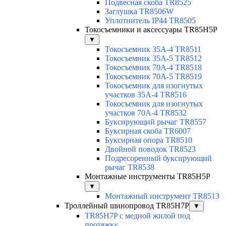
Подвесная скоба TR8525
Заглушка TR8506W
Уплотнитель IP44 TR8505
Токосъемники и аксессуары TR85H5P
▼
Токосъемник 35А-4 TR8511
Токосъемник 35А-5 TR8512
Токосъемник 70А-4 TR8518
Токосъемник 70А-5 TR8519
Токосъемник для изогнутых
участков 35А-4 TR8516
Токосъемник для изогнутых
участков 70А-4 TR8532
Буксирующий рычаг TR8557
Буксирная скоба TR6007
Буксирная опора TR8510
Двойной поводок TR8523
Подресоренный буксирующий
рычаг TR8538
Монтажные инструменты TR85H5P
▼
Монтажный инструмент TR8513
Троллейный шинопровод TR85H7P
▼
TR85H7P с медной жилой под
протяжку